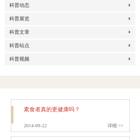
科普动态
域
生
息
科普展览
教
公
科普文章
育
开
科普站点
科普视频
素食者真的更健康吗？
2014-09-22
详细 >>