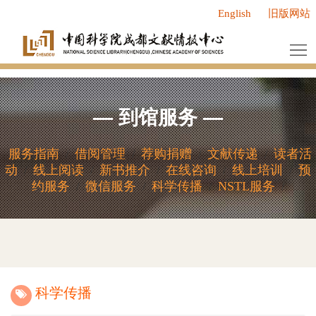
English
旧版网站
首
页
中
心
服
—
到馆服务
—
概
务
新
况
中
闻
研
服务指南
借阅管理
荐购捐赠
文献传递
读者活
/
/
/
/
动
线上阅读
新书推介
在线咨询
线上培训
预
/
/
/
/
/
心
动
究
人
约服务
微信服务
科学传播
NSTL服务
/
/
/
/
态
成
才
党
果
队
群
研
伍
工
究
研
科学传播
作
领
究
信