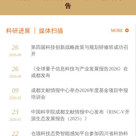
告
域
生
息
教
公
科研进展
媒体扫描
MORE
育
开
26
第四届科技创新战略政策与规划研修班成功召
开
2026-06
26
《全球量子信息科技与产业发展报告2026》在
成都发布
2026-06
09
成都文献情报中心举办2026年度基金项目申报
培训会
2026-02
23
中国科学院成都文献情报中心发布《RISC-V开
源生态发展报告（2025）》
2026-01
22
仓颉科技态势智能感知平台参加四川省科协科