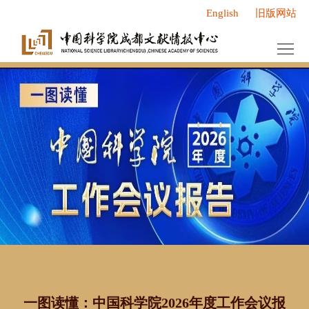
English
旧版网站
首
页
中
心
服
概
务
新
况
中
闻
研
心
动
究
人
态
成
才
党
果
队
群
研
伍
工
究
研
作
领
究
信
一图读懂：中国科学院2026年度工作会议报