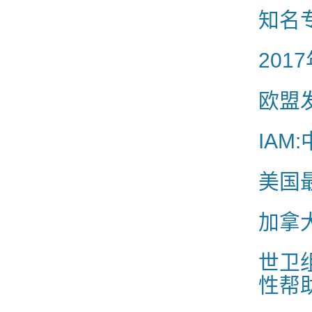
知名
20
欧盟
IA
美国
加拿
世卫
性帮