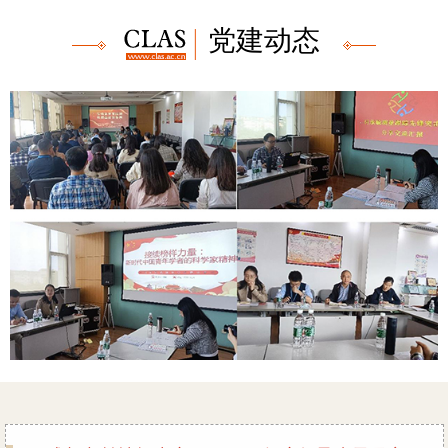
域
生
息
党建动态
教
公
育
开
献情报中心第二党支部赴光电所开展“弘扬科学家精
成