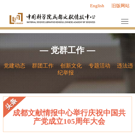
English
旧版网站
首
页
中
心
服
—
党群工作
—
概
务
新
况
中
闻
研
党建动态
群团工作
创新文化
专题活动
违法违
/
/
/
/
纪举报
/
心
动
究
人
态
成
才
党
果
队
群
研
成都文献情报中心举行庆祝中国共
伍
工
究
研
产党成立105周年大会
作
领
究
信